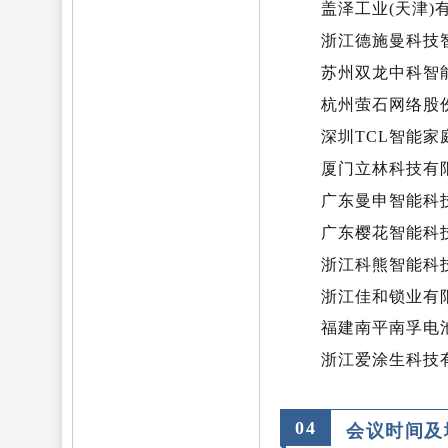
盖泽工业(天津)
浙江德施曼科技
苏州双龙中科智
杭州萤石网络股
深圳TCL智能家
厦门立林科技有
广东曼申智能科
广东樱花智能科
浙江科熊智能科
浙江佳和锁业有
福建南平南孚电
浙江爱涂生科技
0
4
会议时间及