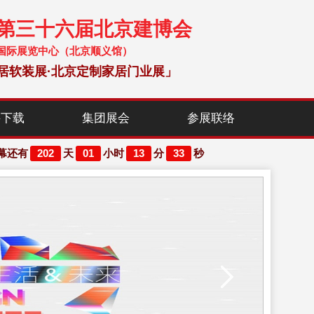
暨第三十六届北京建博会
 中国国际展览中心（北京顺义馆）
居软装展·北京定制家居门业展」
料下载
集团展会
参展联络
202
01
13
32
幕还有
天
小时
分
秒